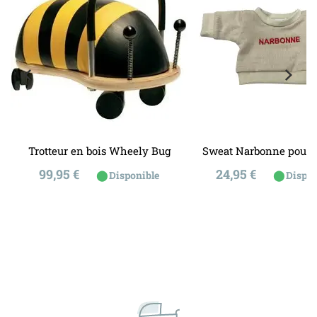
Trotteur en bois Wheely Bug
Sweat Narbonne pour 
Prix
Prix
99,95 €
24,95 €
⬤
⬤
Disponible
Dispon
ins