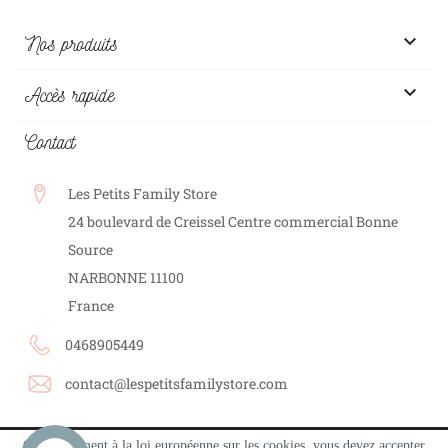

Nos produits

Accès rapide
Contact
Les Petits Family Store
24 boulevard de Creissel Centre commercial Bonne
Source
NARBONNE
11100
France
0468905449
contact@lespetitsfamilystore.com
Conformément à la loi européenne sur les cookies, vous devez accepter