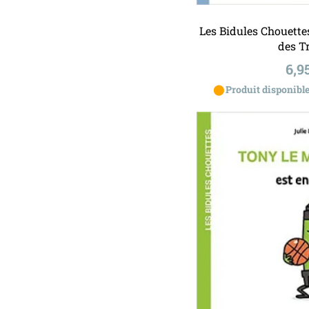
Ajouter a
Les Bidules Chouettes
des T
Pri
6,9
⬤
Produit disponible