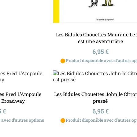
u panier
Ajouter au panier
Les Bidules Chouettes Maurane Le
est une aventurière
Prix
6,95 €
⬤
Produit disponible avec d'autres op
tes Fred L’Ampoule
Les Bidules Chouettes John le Citro
 à Broadway
pressé
x
Prix
5 €
6,95 €
⬤
 avec d'autres options
Produit disponible avec d'autres op