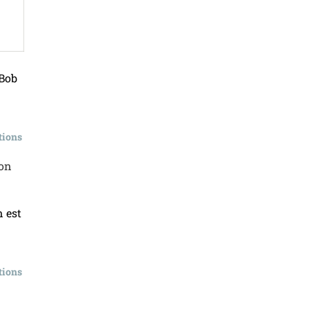
 Bob
tions
n est
tions