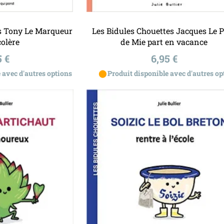
u panier
Ajouter au panier
es Tony Le Marqueur
Les Bidules Chouettes Jacques Le 
colère
de Mie part en vacance
x
Prix
5 €
6,95 €
⬤
 avec d'autres options
Produit disponible avec d'autres op