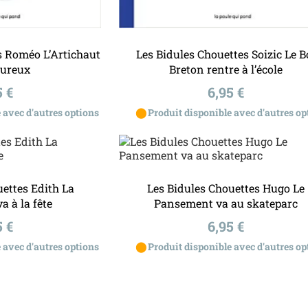
u panier
Ajouter au panier
s Roméo L’Artichaut
Les Bidules Chouettes Soizic Le B
oureux
Breton rentre à l’école
x
Prix
5 €
6,95 €
⬤
 avec d'autres options
Produit disponible avec d'autres op
ettes Edith La
Les Bidules Chouettes Hugo Le
a à la fête
Pansement va au skateparc
x
Prix
5 €
6,95 €
⬤
 avec d'autres options
Produit disponible avec d'autres op