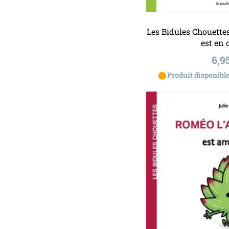
Ajouter a
Les Bidules Chouett
est en 
Pri
6,9
⬤
Produit disponible