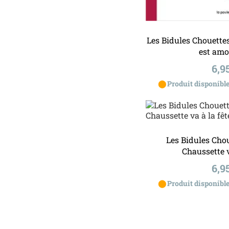
Ajouter a
Les Bidules Chouette
est am
Pri
6,9
⬤
Produit disponible
Les Bidules Chou
Chaussette v
Pri
6,9
⬤
Produit disponible