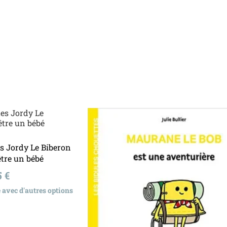
u panier
Ajouter au panier
es Jordy Le Biberon
être un bébé
x
5 €
 avec d'autres options