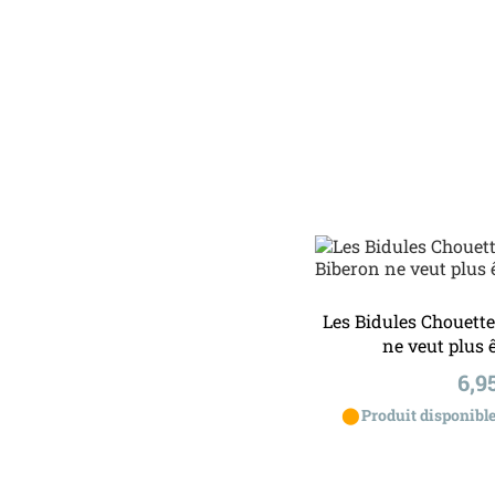
Ajouter a
Les Bidules Chouett
ne veut plus 
Pri
6,9
⬤
Produit disponible