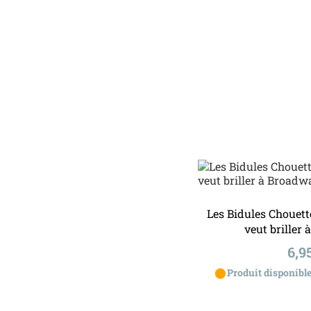
Ajouter a
Les Bidules Chouet
veut briller
Pri
6,9
⬤
Produit disponible