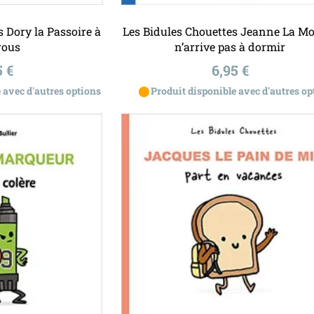
u panier
Ajouter au panier
 Dory la Passoire à
Les Bidules Chouettes Jeanne La M
rous
n’arrive pas à dormir
x
Prix
5 €
6,95 €
⬤
 avec d'autres options
Produit disponible avec d'autres op