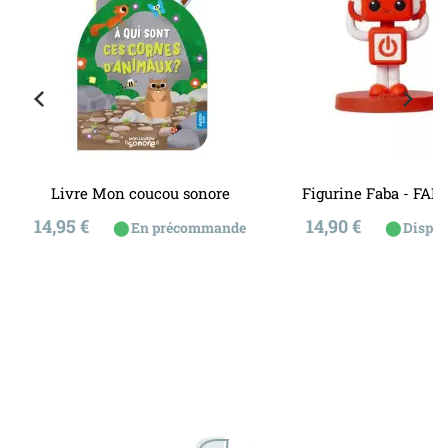
Livre Mon coucou sonore
Figurine Faba - FAB
Prix
Prix
14,95 €
14,90 €
⬤
⬤
En précommande
Dispon
ous