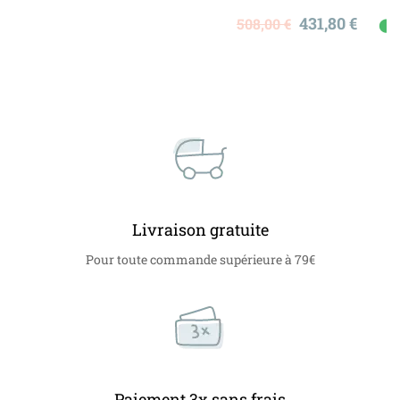
Prix
Prix
431,80 €
508,00 €
⬤
E
de
de
base
Livraison gratuite
Pour toute commande supérieure à 79€
Paiement 3x sans frais