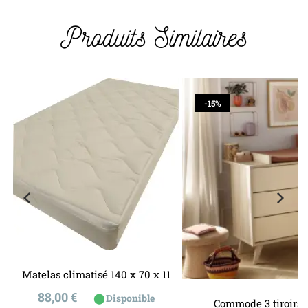
Produits Similaires
-15%
Matelas climatisé 140 x 70 x 11
Prix
88,00 €
⬤
Disponible
Commode 3 tiroirs 