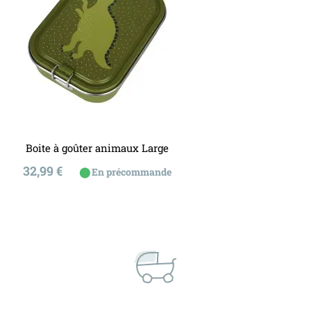
Boite à goûter animaux Large
Prix
32,99 €
⬤
En précommande