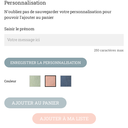
Personnalisation
N'oubliez pas de sauvegarder votre personnalisation pour
pouvoir l'ajouter au panier
Saisir le prénom
250 caractères max
ENREGISTRER LA PERSONNALISATION
Amande
Bleu
Bois
Couleur
Souris
de
Rose
AJOUTER AU PANIER
AJOUTER À MA LISTE