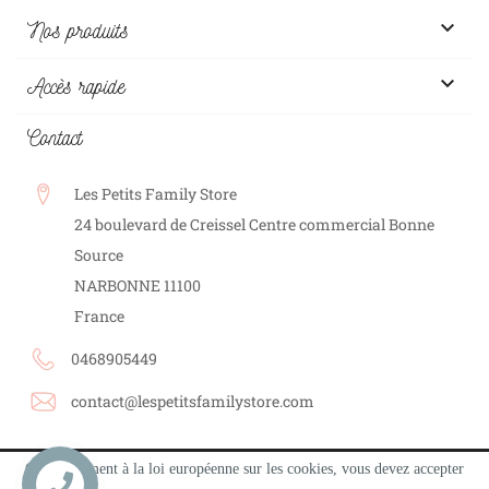

Nos produits

Accès rapide
Contact
Les Petits Family Store
24 boulevard de Creissel Centre commercial Bonne
Source
NARBONNE
11100
France
0468905449
contact@lespetitsfamilystore.com
Conformément à la loi européenne sur les cookies, vous devez accepter