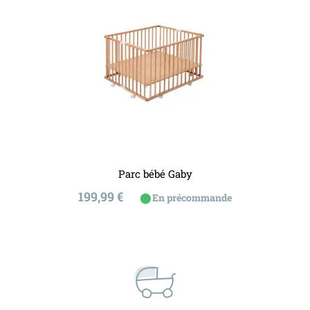
Parc bébé Gaby
Prix
199,99 €
⬤
En précommande