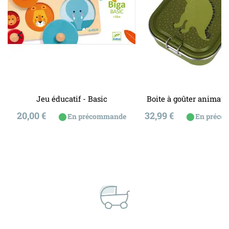
Jeu éducatif - Basic
Boite à goûter animau
Prix
Prix
20,00 €
32,99 €
⬤
⬤
En précommande
En préco