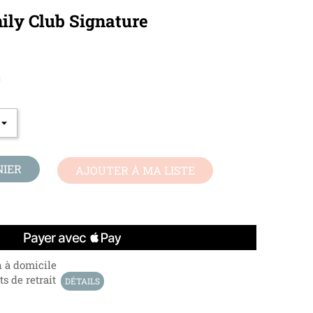
ily Club Signature
NIER
AJOUTER À MA LISTE
n à domicile
s de retrait
DÉTAILS