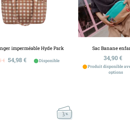
Ajouter au panier
Ajouter au panier
anger imperméable Hyde Park
Sac Banane enfa
Prix
Prix
34,90 €
54,98 €
5 €
⬤
Disponible
⬤
Produit disponible ave
e
options