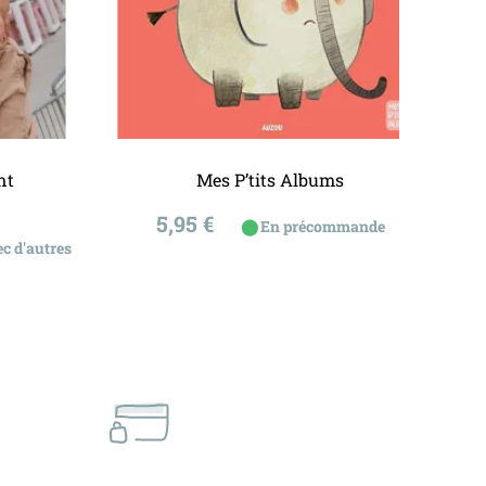
Ajouter au panier
nt
Mes P’tits Albums
Prix
5,95 €
⬤
En précommande
c d'autres