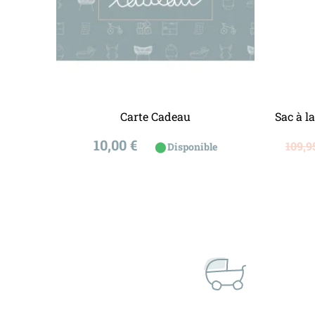
Ajouter au panier
Carte Cadeau
Sac à l
Prix
Prix
onible
10,00 €
109,9
⬤
Disponible
de
bas