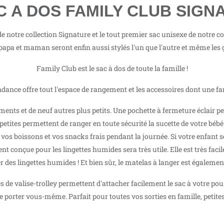
AC A DOS FAMILY CLUB SIGN
e notre collection Signature et le tout premier sac unisexe de notre col
 papa et maman seront enfin aussi stylés l'un que l'autre et même les 
Family Club est le sac à dos de toute la famille !
ndance offre tout l'espace de rangement et les accessoires dont une f
ments et de neuf autres plus petits. Une pochette à fermeture éclair p
petites permettent de ranger en toute sécurité la sucette de votre bébé a
os boissons et vos snacks frais pendant la journée. Si votre enfant se
ent conçue pour les lingettes humides sera très utile. Elle est très fac
 des lingettes humides ! Et bien sûr, le matelas à langer est égalemen
es de valise-trolley permettent d'attacher facilement le sac à votre p
le porter vous-même. Parfait pour toutes vos sorties en famille, petite