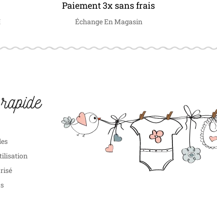
Paiement 3x sans frais
€
Échange En Magasin
rapide
les
tilisation
risé
us