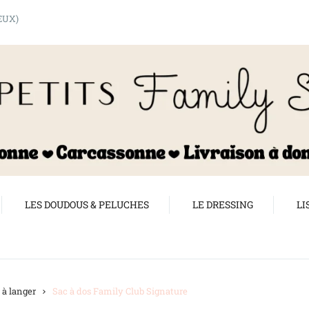
shopping_cart
EUX)
LES DOUDOUS & PELUCHES
LE DRESSING
LI
 à langer
Sac à dos Family Club Signature