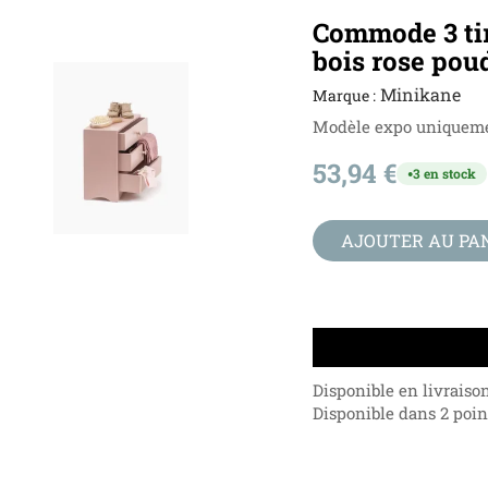
Commode 3 ti
bois rose pou
Minikane
Marque :
Modèle expo uniquem
53,94 €
3 en stock
●
AJOUTER AU PA
Disponible en livraiso
Disponible dans 2 point