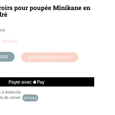
roirs pour poupée Minikane en
dré
ent
89,90 €
NIER
AJOUTER À MA LISTE
n à domicile
s de retrait
DÉTAILS