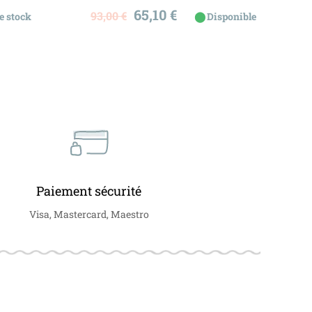
Prix
Prix
65,10 €
93,00 €
⬤
e stock
Disponible
de
base
Paiement sécurité
Visa, Mastercard, Maestro