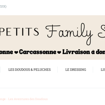
shopping_cart
EUX)
LES DOUDOUS & PELUCHES
LE DRESSING
LI
ponge - Les Aventures des Doudous