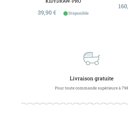
KIDYDRAW-PRO
Pri
nde
160
Prix
39,90 €
⬤
Disponible
Livraison gratuite
Pour toute commande supérieure à 79