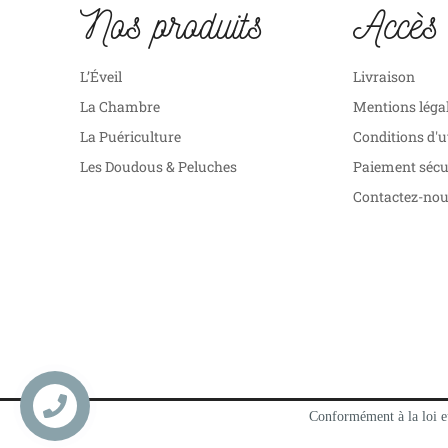
Nos produits
Accès 
L’Éveil
Livraison
La Chambre
Mentions léga
La Puériculture
Conditions d'u
Les Doudous & Peluches
Paiement sécu
Contactez-no
Contactez
Conformément à la loi eu
nous
© 2026 Les Petits Family Store. All Rights Reserved -
Age