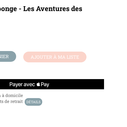
éponge - Les Aventures des
NIER
AJOUTER À MA LISTE
n à domicile
s de retrait
DÉTAILS