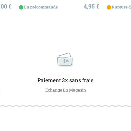
x
Prix
,00 €
4,95 €
⬤
⬤
En précommande
Rupture d
Paiement 3x sans frais
€
Échange En Magasin