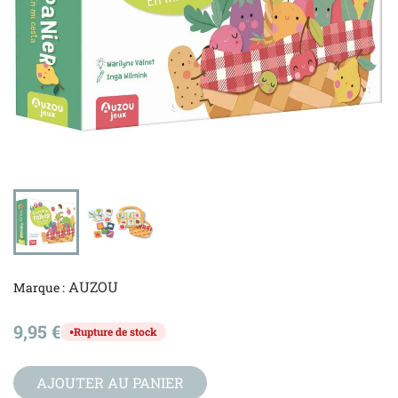
AUZOU
Marque :
9,95 €
Rupture de stock
●
AJOUTER AU PANIER