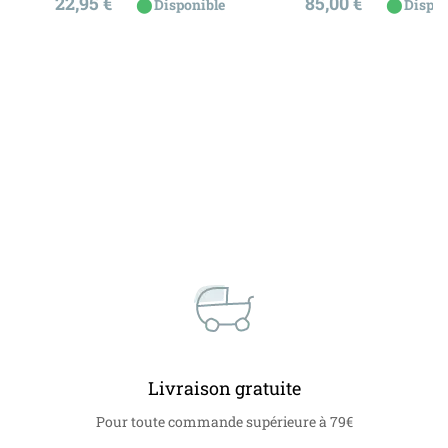
Prix
Prix
22,95 €
85,00 €
⬤
⬤
Disponible
Dispon
Livraison gratuite
Pour toute commande supérieure à 79€