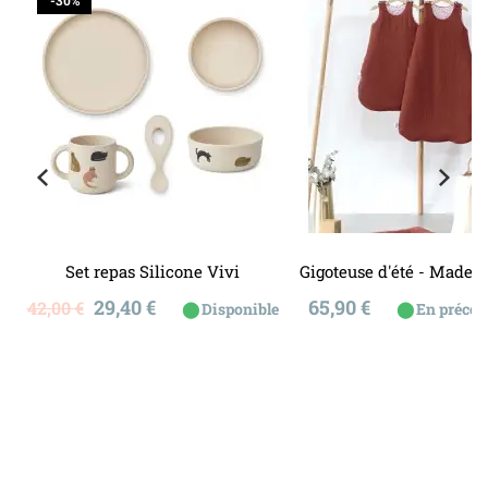
-30%
Set repas Silicone Vivi
Gigoteuse d'été - Made i
Prix
Prix
Prix
29,40 €
65,90 €
42,00 €
⬤
⬤
Disponible
En préco
de
base