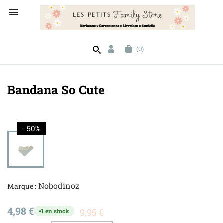

(0)
Bandana So Cute
- 50%
Nobodinoz
Marque :
4,98 €
9,95 €
1 en stock
●