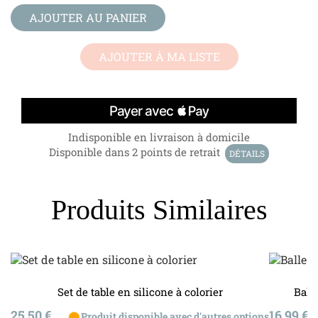
AJOUTER AU PANIER
AJOUTER À MA LISTE
Indisponible en livraison à domicile
Disponible dans 2 points de retrait
DÉTAILS
Produits Similaires
Set de table en silicone à colorier
Ball
Prix
Prix
25,50 €
16,99 €
⬤
Produit disponible avec d'autres options