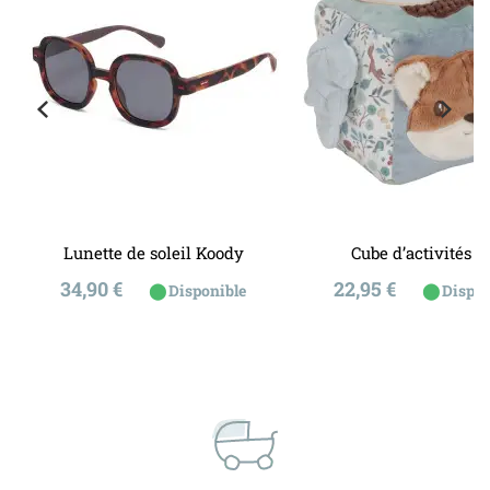
Lunette de soleil Koody
Cube d’activités so
Prix
Prix
34,90 €
22,95 €
⬤
⬤
e
Disponible
Dispon