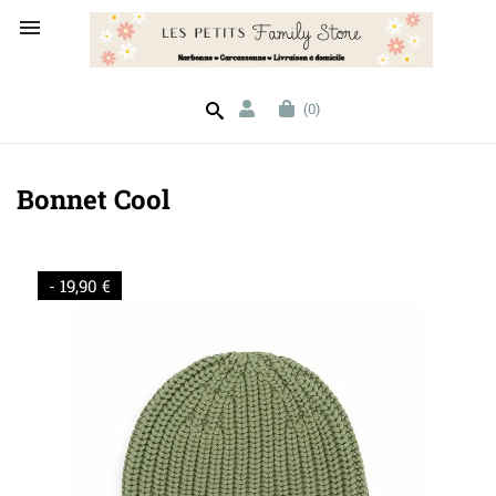

(0)
Bonnet Cool
- 19,90 €