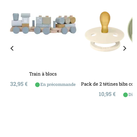
Train à blocs
Prix
32,95 €
Pack de 2 tétines bibs co
⬤
En précommande
Prix
10,95 €
⬤
Disp
ons