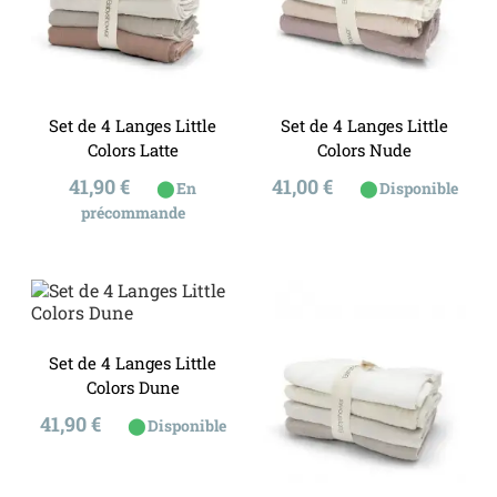
Set de 4 Langes Little
Set de 4 Langes Little
Colors Latte
Colors Nude
Prix
Prix
41,90 €
41,00 €
⬤
⬤
En
Disponible
précommande
Set de 4 Langes Little
Colors Dune
Prix
41,90 €
⬤
Disponible