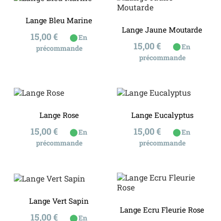
Lange Bleu Marine
Lange Jaune Moutarde
Prix
15,00 €
⬤
En
Prix
15,00 €
⬤
En
précommande
précommande
Lange Rose
Lange Eucalyptus
Prix
Prix
15,00 €
15,00 €
⬤
⬤
En
En
précommande
précommande
Lange Vert Sapin
Lange Ecru Fleurie Rose
Prix
15,00 €
⬤
En