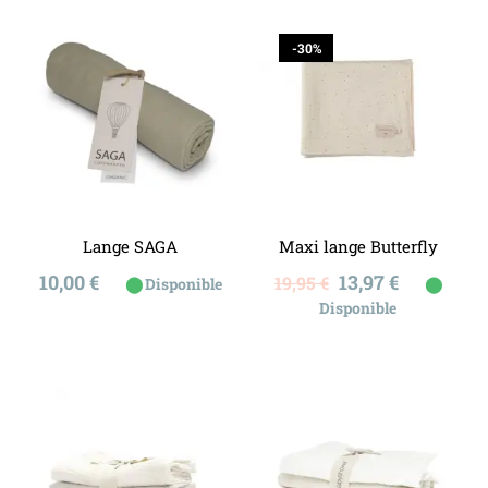
-30%
Lange SAGA
Maxi lange Butterfly
Prix
Prix
Prix
10,00 €
13,97 €
19,95 €
⬤
⬤
Disponible
de
Disponible
base