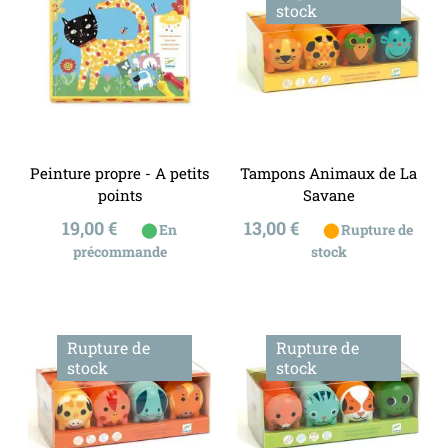
stock
Peinture propre - A petits
Tampons Animaux de La
points
Savane
Prix
Prix
19,00 €
13,00 €
⬤
⬤
En
Rupture de
précommande
stock
Rupture de
Rupture de
stock
stock