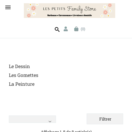

(0)
Le Dessin
Les Gomettes
La Peinture
Filtrer
Affichage 1-8 de 8 article(s)