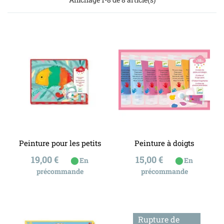
Peinture pour les petits
Peinture à doigts
Prix
Prix
19,00 €
15,00 €
⬤
⬤
En
En
précommande
précommande
Rupture de