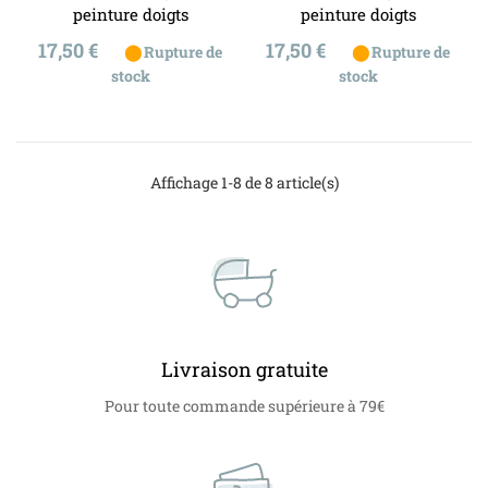
peinture doigts
peinture doigts
Prix
Prix
17,50 €
17,50 €
⬤
⬤
Rupture de
Rupture de
stock
stock
Affichage 1-8 de 8 article(s)
Livraison gratuite
Pour toute commande supérieure à 79€