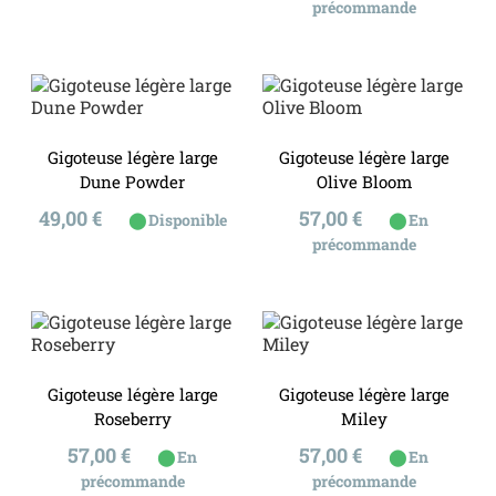
précommande
Gigoteuse légère large
Gigoteuse légère large
Dune Powder
Olive Bloom
Prix
Prix
49,00 €
57,00 €
⬤
⬤
Disponible
En
précommande
Gigoteuse légère large
Gigoteuse légère large
Roseberry
Miley
Prix
Prix
57,00 €
57,00 €
⬤
⬤
En
En
précommande
précommande