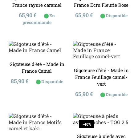
France rayure caramel
France Ecru Fleurie Rose
Prix
Prix
65,90 €
65,90 €
⬤
⬤
En
Disponible
précommande
Gigoteuse d'été - Made in
Gigoteuse d'été - Made in
France Camel
France Feuillage camel-
Prix
85,90 €
⬤
Disponible
vert
Prix
65,90 €
⬤
Disponible
-40%
Gigoteuse à pieds avec