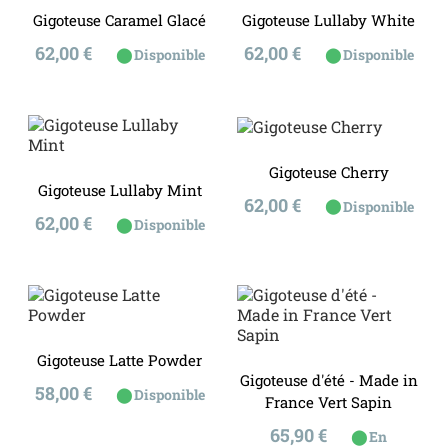
Gigoteuse Caramel Glacé
Gigoteuse Lullaby White
Prix
Prix
62,00 €
62,00 €
⬤
⬤
Disponible
Disponible
Gigoteuse Cherry
Gigoteuse Lullaby Mint
Prix
62,00 €
⬤
Disponible
Prix
62,00 €
⬤
Disponible
Gigoteuse Latte Powder
Gigoteuse d'été - Made in
Prix
58,00 €
⬤
Disponible
France Vert Sapin
Prix
65,90 €
⬤
En