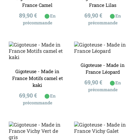
France Camel
France Lilas
Prix
Prix
89,90 €
69,90 €
⬤
⬤
En
En
précommande
précommande
Gigoteuse - Made in
Gigoteuse - Made in
France Léopard
France Motifs camel et
Prix
69,90 €
⬤
En
kaki
précommande
Prix
69,90 €
⬤
En
précommande