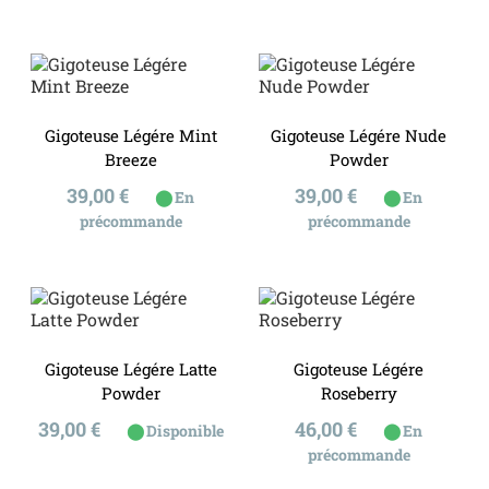
Gigoteuse Légére Mint
Gigoteuse Légére Nude
Breeze
Powder
Prix
Prix
39,00 €
39,00 €
⬤
⬤
En
En
précommande
précommande
Gigoteuse Légére Latte
Gigoteuse Légére
Powder
Roseberry
Prix
Prix
39,00 €
46,00 €
⬤
⬤
Disponible
En
précommande