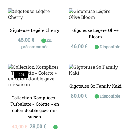
Gigoteuse Légére Cherry
Gigoteuse Légére Olive
Bloom
Prix
46,00 €
⬤
En
Prix
46,00 €
⬤
précommande
Disponible
-30%
Gigoteuse So Family Kaki
Prix
80,00 €
⬤
Disponible
Collection Komplices -
Turbulette « Colette » en
coton double gaze mi-
saison
Prix
Prix
28,00 €
40,00 €
⬤