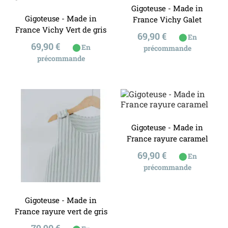
Gigoteuse - Made in
Gigoteuse - Made in
France Vichy Galet
France Vichy Vert de gris
Prix
69,90 €
⬤
En
Prix
69,90 €
⬤
En
précommande
précommande
Gigoteuse - Made in
France rayure caramel
Prix
69,90 €
⬤
En
précommande
Gigoteuse - Made in
France rayure vert de gris
Prix
79,90 €
⬤