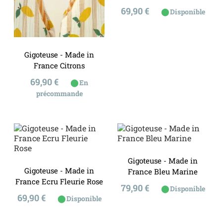
Prix
69,90 €
⬤
Disponible
Gigoteuse - Made in
France Citrons
Prix
69,90 €
⬤
En
précommande
Gigoteuse - Made in
Gigoteuse - Made in
France Bleu Marine
France Ecru Fleurie Rose
Prix
79,90 €
⬤
Disponible
Prix
69,90 €
⬤
Disponible