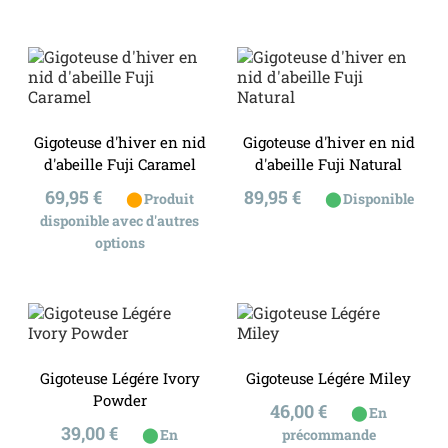
Gigoteuse d'hiver en nid
Gigoteuse d'hiver en nid
d'abeille Fuji Caramel
d'abeille Fuji Natural
Prix
Prix
69,95 €
89,95 €
⬤
⬤
Produit
Disponible
disponible avec d'autres
options
Gigoteuse Légére Ivory
Gigoteuse Légére Miley
Powder
Prix
46,00 €
⬤
En
Prix
39,00 €
⬤
En
précommande