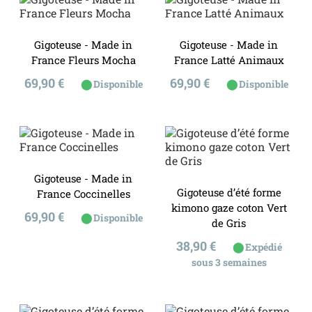
Gigoteuse - Made in
Gigoteuse - Made in
France Fleurs Mocha
France Latté Animaux
Prix
Prix
69,90 €
69,90 €
⬤
⬤
Disponible
Disponible
Gigoteuse - Made in
Gigoteuse d’été forme
France Coccinelles
kimono gaze coton Vert
Prix
69,90 €
⬤
Disponible
de Gris
Prix
38,90 €
⬤
Expédié
sous 3 semaines