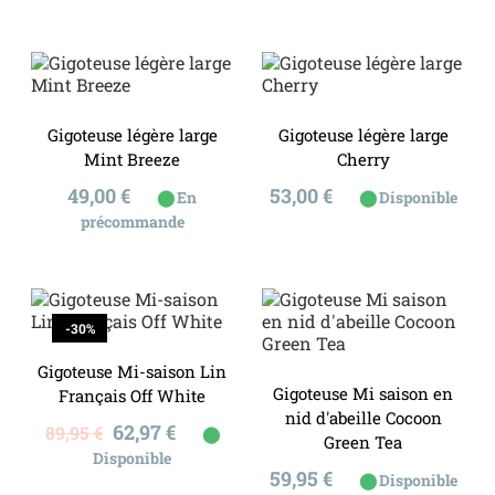
Gigoteuse légère large
Gigoteuse légère large
Mint Breeze
Cherry
Prix
Prix
49,00 €
53,00 €
⬤
⬤
En
Disponible
précommande
-30%
Gigoteuse Mi-saison Lin
Gigoteuse Mi saison en
Français Off White
nid d'abeille Cocoon
Prix
Prix
62,97 €
89,95 €
⬤
Green Tea
de
Disponible
base
Prix
59,95 €
⬤
Disponible