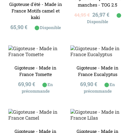
Gigoteuse d'été - Made in
manches - TOG 2.5
France Motifs camel et
Prix
Prix
26,97 €
44,95 €
⬤
kaki
de
Disponible
base
Prix
65,90 €
⬤
Disponible
Gigoteuse - Made in
Gigoteuse - Made in
France Tomette
France Eucalyptus
Prix
Prix
69,90 €
69,90 €
⬤
⬤
En
En
précommande
précommande
Gigoteuse - Made in
Gigoteuse - Made in