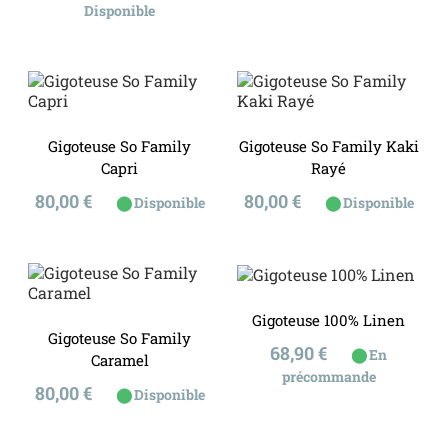
de
Disponible
base
Gigoteuse So Family
Gigoteuse So Family Kaki
Capri
Rayé
Prix
Prix
80,00 €
80,00 €
⬤
⬤
Disponible
Disponible
Gigoteuse 100% Linen
Gigoteuse So Family
Prix
68,90 €
⬤
En
Caramel
précommande
Prix
80,00 €
⬤
Disponible