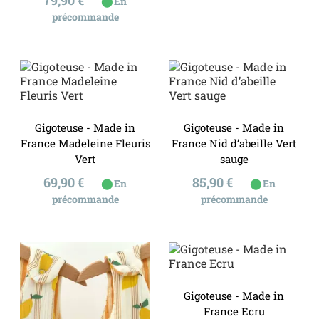
En
précommande
Gigoteuse - Made in
Gigoteuse - Made in
France Madeleine Fleuris
France Nid d’abeille Vert
Vert
sauge
Prix
Prix
69,90 €
85,90 €
⬤
⬤
En
En
précommande
précommande
Gigoteuse - Made in
France Ecru