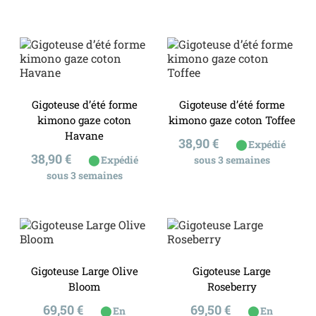
Gigoteuse d’été forme
Gigoteuse d’été forme
kimono gaze coton
kimono gaze coton Toffee
Havane
Prix
38,90 €
⬤
Expédié
Prix
38,90 €
⬤
Expédié
sous 3 semaines
sous 3 semaines
Gigoteuse Large Olive
Gigoteuse Large
Bloom
Roseberry
Prix
Prix
69,50 €
69,50 €
⬤
⬤
En
En