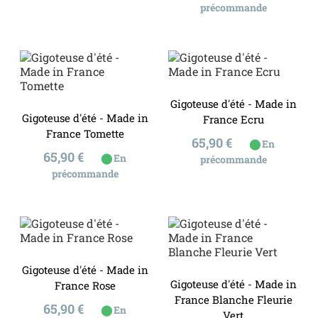
précommande
Gigoteuse d'été - Made in
Gigoteuse d'été - Made in
France Ecru
France Tomette
Prix
65,90 €
⬤
En
Prix
65,90 €
⬤
En
précommande
précommande
Gigoteuse d'été - Made in
Gigoteuse d'été - Made in
France Rose
France Blanche Fleurie
Prix
65,90 €
⬤
En
Vert