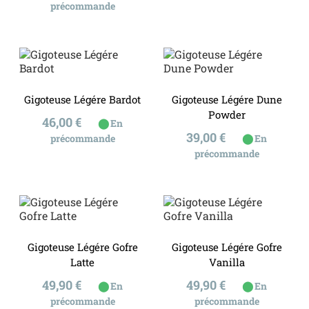
précommande
Gigoteuse Légére Bardot
Gigoteuse Légére Dune
Powder
Prix
46,00 €
⬤
En
Prix
39,00 €
⬤
précommande
En
précommande
Gigoteuse Légére Gofre
Gigoteuse Légére Gofre
Latte
Vanilla
Prix
Prix
49,90 €
49,90 €
⬤
⬤
En
En
précommande
précommande