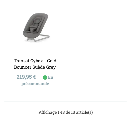
Transat Cybex - Gold
Bouncer Suède Grey
Prix
219,95 €
⬤
En
précommande
Affichage 1-13 de 13 article(s)