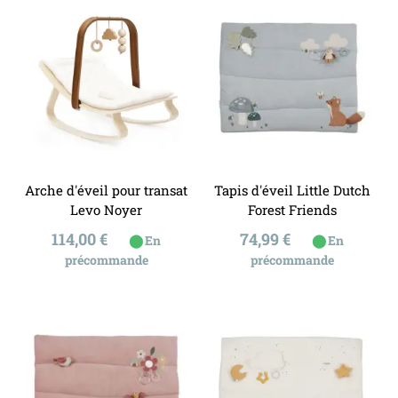
Arche d'éveil pour transat
Tapis d'éveil Little Dutch
Levo Noyer
Forest Friends
Prix
Prix
114,00 €
74,99 €
⬤
⬤
En
En
précommande
précommande