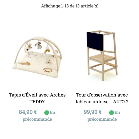
Affichage 1-13 de 13 article(s)
Tapis d'Éveil avec Arches
Tour d’observation avec
TEDDY
tableau ardoise - ALTO 2
Prix
Prix
84,90 €
99,90 €
⬤
⬤
En
En
précommande
précommande