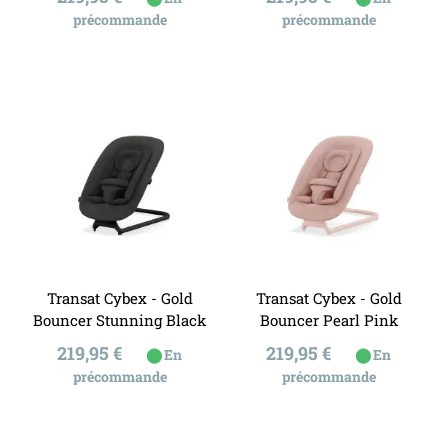
précommande
précommande
Transat Cybex - Gold
Transat Cybex - Gold
Bouncer Stunning Black
Bouncer Pearl Pink
Prix
Prix
219,95 €
219,95 €
⬤
⬤
En
En
précommande
précommande