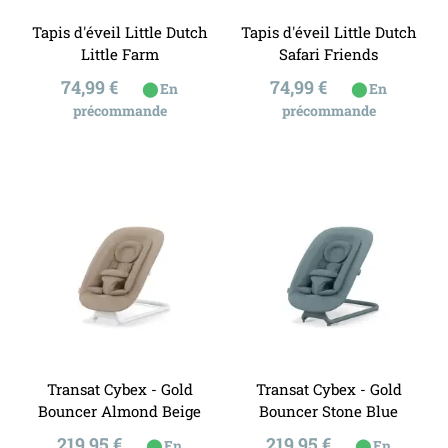
Tapis d'éveil Little Dutch
Tapis d'éveil Little Dutch
Little Farm
Safari Friends
Prix
Prix
74,99 €
74,99 €
⬤
⬤
En
En
précommande
précommande
Transat Cybex - Gold
Transat Cybex - Gold
Bouncer Almond Beige
Bouncer Stone Blue
Prix
Prix
219,95 €
219,95 €
⬤
⬤
En
En