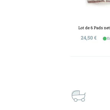
Ajouter a
Lot de 6 Pads ne
Prix
24,50 €
⬤
E