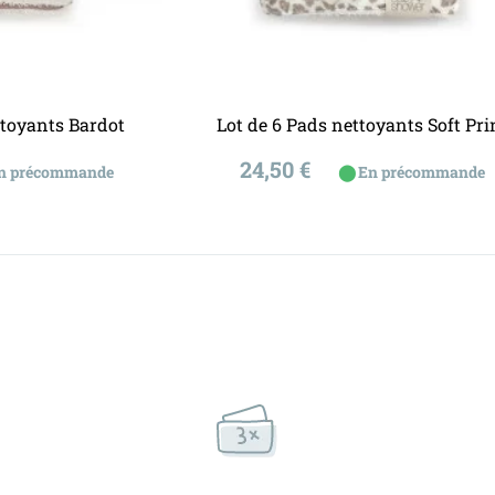
u panier
Ajouter au panier
ttoyants Bardot
Lot de 6 Pads nettoyants Soft Pri
Prix
24,50 €
⬤
n précommande
En précommande