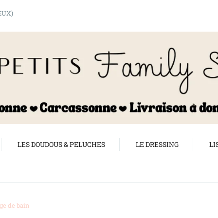
shopping_cart
EUX)
LES DOUDOUS & PELUCHES
LE DRESSING
LI
ge de bain