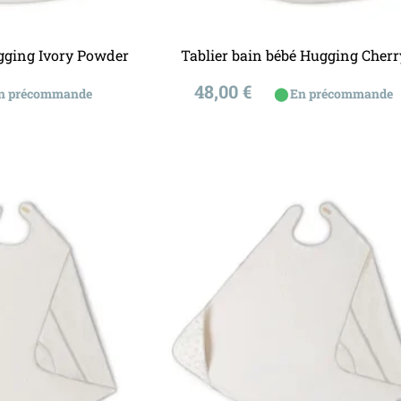
u panier
Ajouter au panier
ugging Ivory Powder
Tablier bain bébé Hugging Cherr
Prix
48,00 €
⬤
n précommande
En précommande