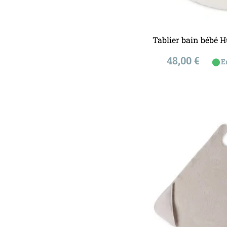
Ajouter a
Tablier bain bébé 
Prix
48,00 €
⬤
E