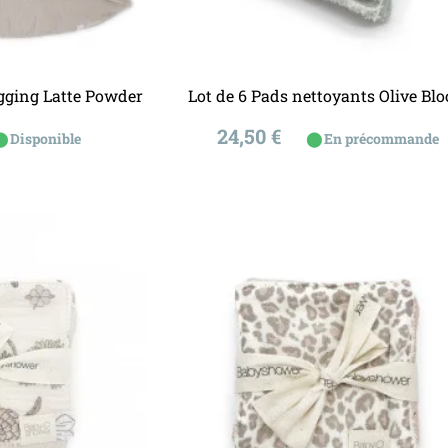
u panier
Ajouter au panier
ugging Latte Powder
Lot de 6 Pads nettoyants Olive Bl
Prix
24,50 €
⬤
⬤
Disponible
En précommande