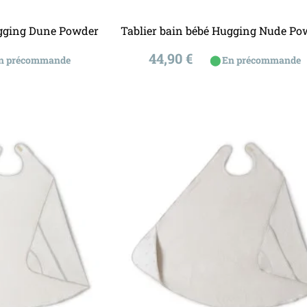
u panier
Ajouter au panier
ugging Dune Powder
Tablier bain bébé Hugging Nude Po
Prix
44,90 €
⬤
n précommande
En précommande