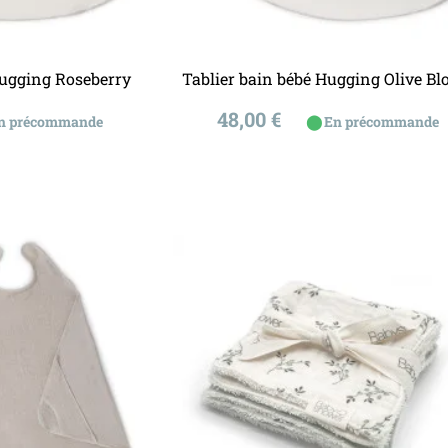
u panier
Ajouter au panier
Hugging Roseberry
Tablier bain bébé Hugging Olive B
Prix
48,00 €
⬤
n précommande
En précommande