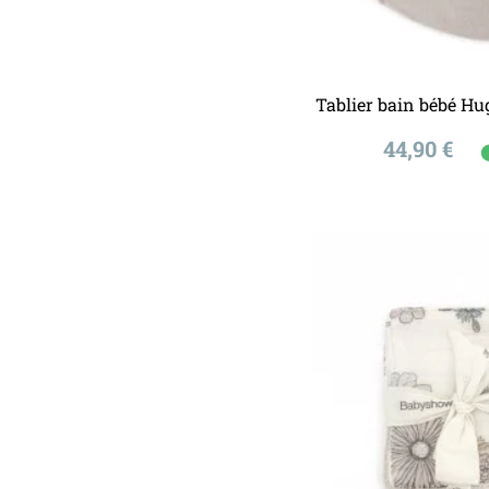
Ajouter a
Tablier bain bébé H
Prix
44,90 €