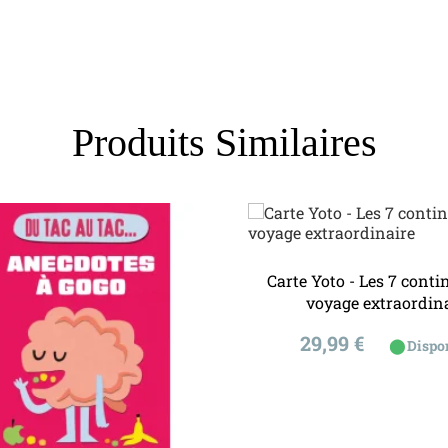
Produits Similaires
Carte Yoto - Les 7 conti
voyage extraordin
Prix
29,99 €
⬤
Dispo
Next