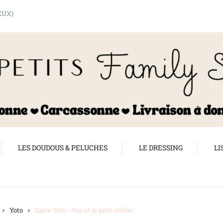
shopping_cart
EUX)
LES DOUDOUS & PELUCHES
LE DRESSING
LI
Yoto
Carte Yoto - Pax et le petit soldat