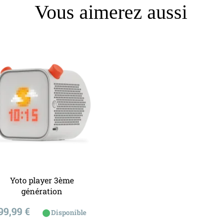
Vous aimerez aussi
Yoto player 3ème
génération
Ajouter au panier
Prix
99,99 €
⬤
Disponible