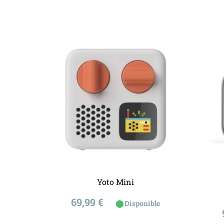
Yoto Mini
Prix
69,99 €
Ajouter au panier
⬤
Disponible