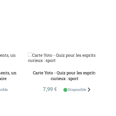
nents, un
Carte Yoto - Quiz pour les esprits
aire
curieux : sport
Prix
7,99 €
⬤
nible
Disponible