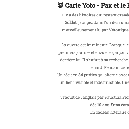
🦊 Carte Yoto - Pax et le 
Il y a des histoires qui restent gra
Soldat
, plongez dans l'un des roma
merveilleusement lu par
Véronique 
La guerre est imminente. Lorsque le
premiers jours — et envoie le garçon v
derrière lui. Il s'enfuit à sa recher
renard. Pendant ce t
Un récit en
34 parties
qui alterne avec 
un lien invisible et indestructible. U
Traduit de l'anglais par Faustina Fior
dès
10 ans
.
Sans écra
Un cadeau littéraire d