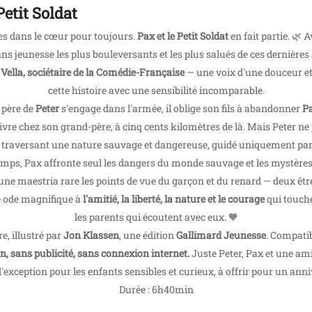
Petit Soldat
vées dans le cœur pour toujours.
Pax et le Petit Soldat
en fait partie. 🌿 
ns jeunesse les plus bouleversants et les plus salués de ces dernières
Vella, sociétaire de la Comédie-Française
— une voix d'une douceur et 
cette histoire avec une sensibilité incomparable.
 père de
Peter
s'engage dans l'armée, il oblige son fils à abandonner
P
ivre chez son grand-père, à cinq cents kilomètres de là. Mais Peter ne
che, traversant une nature sauvage et dangereuse, guidé uniquement par 
emps, Pax affronte seul les dangers du monde sauvage et les mystères
une maestria rare les points de vue du garçon et du renard — deux être
ne ode magnifique à
l'amitié, la liberté, la nature et le courage
qui touch
les parents qui écoutent avec eux. 🧡
e, illustré par
Jon Klassen
, une édition
Gallimard Jeunesse
. Compatib
n, sans publicité, sans connexion internet.
Juste Peter, Pax et une amit
'exception pour les enfants sensibles et curieux, à offrir pour un anni
Durée : 6h40min