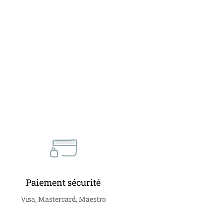
Ajouter au panier
Gi
Paiement sécurité
Visa, Mastercard, Maestro