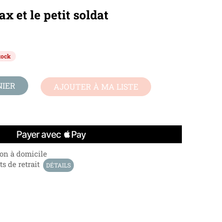
ax et le petit soldat
tock
NIER
AJOUTER À MA LISTE
son à domicile
s de retrait
DÉTAILS