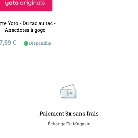
Ajouter au panier
Ajouter au panier
rte Yoto - Du tac au tac -
Anecdotes à gogo
Prix
7,99 €
⬤
Disponible
Paiement 3x sans frais
€
Échange En Magasin