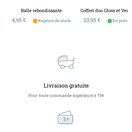
Balle rebondissante
Coffret duo Gloss et Verni
Prix
Prix
4,95 €
23,95 €
⬤
⬤
Rupture de stock
En préco
Livraison gratuite
Pour toute commande supérieure à 79€