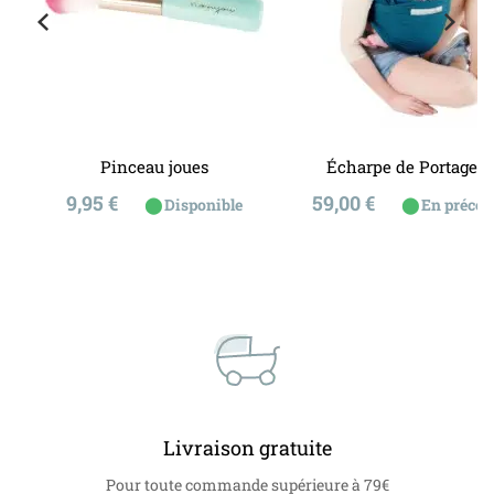
Pinceau joues
Écharpe de Portage -
Prix
Prix
9,95 €
59,00 €
⬤
⬤
Disponible
En préco
Livraison gratuite
Pour toute commande supérieure à 79€