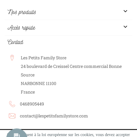

Nos produits

Accès rapide
Contact
Les Petits Family Store
24 boulevard de Creissel Centre commercial Bonne
Source
NARBONNE
11100
France
0468905449
contact@lespetitsfamilystore.com
Conformément à la loi européenne sur les cookies, vous devez accepter