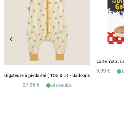
Carte Yoto : Le
Prix
9,99 €
⬤
En
Gigoteuse à pieds été ( TOG 0.5 ) - Balloons
Prix
27,95 €
⬤
Disponible
ire