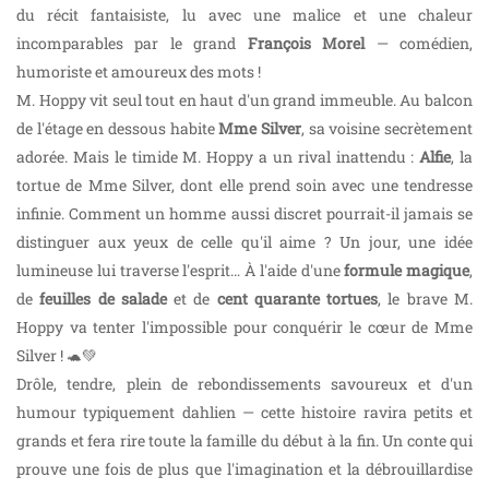
du récit fantaisiste, lu avec une malice et une chaleur
incomparables par le grand
François Morel
— comédien,
humoriste et amoureux des mots !
M. Hoppy vit seul tout en haut d'un grand immeuble. Au balcon
de l'étage en dessous habite
Mme Silver
, sa voisine secrètement
adorée. Mais le timide M. Hoppy a un rival inattendu :
Alfie
, la
tortue de Mme Silver, dont elle prend soin avec une tendresse
infinie. Comment un homme aussi discret pourrait-il jamais se
distinguer aux yeux de celle qu'il aime ? Un jour, une idée
lumineuse lui traverse l'esprit… À l'aide d'une
formule magique
,
de
feuilles de salade
et de
cent quarante tortues
, le brave M.
Hoppy va tenter l'impossible pour conquérir le cœur de Mme
Silver ! 🐢💚
Drôle, tendre, plein de rebondissements savoureux et d'un
humour typiquement dahlien — cette histoire ravira petits et
grands et fera rire toute la famille du début à la fin. Un conte qui
prouve une fois de plus que l'imagination et la débrouillardise